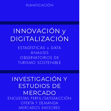
PLANIFICACIÓN
INNOVACIÓN y
DIGITALIZACIÓN
ESTADÍSTICAS + DATA
ANALISIS
OBSERVATORIOS DE
TURISMO SOSTENIBLE
INVESTIGACIÓN Y
ESTUDIOS DE
MERCADO
ENCUESTAS PERFIL/SATISFACCIÓN
OFERTA Y DEMANDA
MERCADOS EMISORES